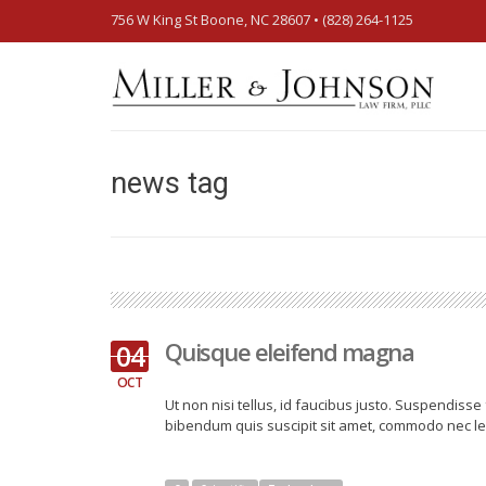
756 W King St Boone, NC 28607‎ • (828) 264-1125
news tag
Quisque eleifend magna
04
OCT
Ut non nisi tellus, id faucibus justo. Suspendisse 
bibendum quis suscipit sit amet, commodo nec le