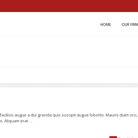
Miller and Johnson Law 
HOME
OUR FIR
facilisis augue a dui gravida quis suscipit augue lobortis. Mauris diam orci,
o. Aliquam erat …