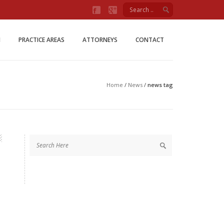
Firm
M
PRACTICE AREAS
ATTORNEYS
CONTACT
Home
/
News
/
news tag