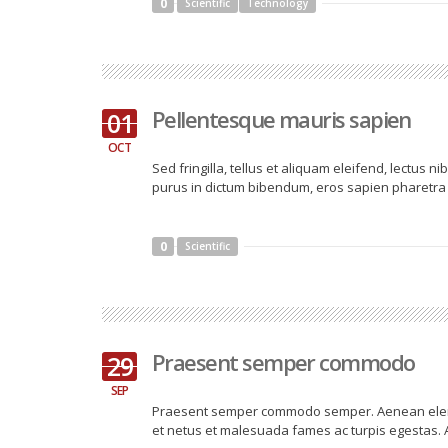
0
Scientific
Technology
Pellentesque mauris sapien
01
OCT
Sed fringilla, tellus et aliquam eleifend, lectus 
purus in dictum bibendum, eros sapien pharetra m
0
Scientific
Praesent semper commodo
29
SEP
Praesent semper commodo semper. Aenean eleme
et netus et malesuada fames ac turpis egestas.