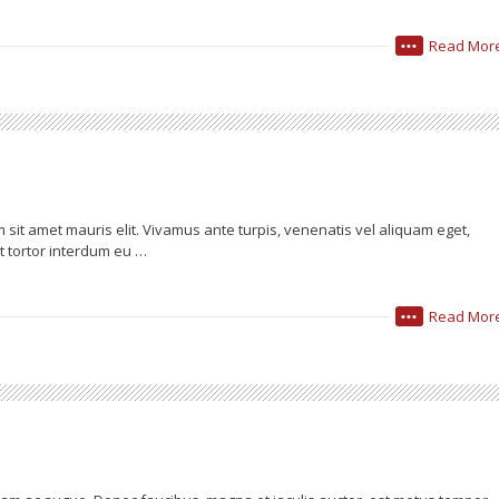
Read Mor
•••
 sit amet mauris elit. Vivamus ante turpis, venenatis vel aliquam eget,
t tortor interdum eu …
Read Mor
•••