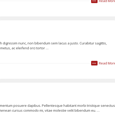
Read Mor
•••
nibh dignissim nunc, non bibendum sem lacus a justo. Curabitur sagittis,
etus, ac eleifend orci tortor …
Read Mor
•••
ntum posuere dapibus. Pellentesque habitant morbi tristique senectus
 Aenean cursus commodo mi, vitae molestie velit bibendum eu. …