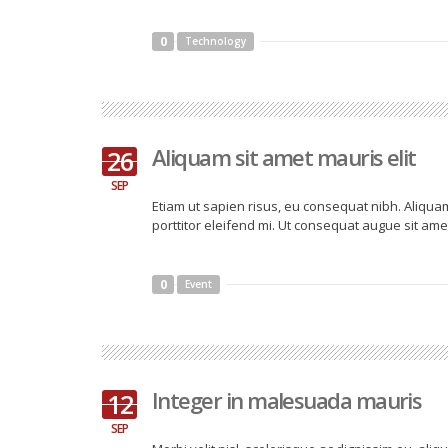
0
Technology
Aliquam sit amet mauris elit
26
SEP
Etiam ut sapien risus, eu consequat nibh. Aliquam
porttitor eleifend mi. Ut consequat augue sit ame
0
Event
Integer in malesuada mauris
12
SEP