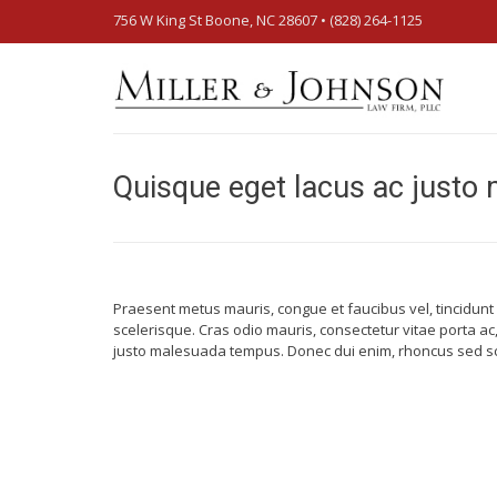
756 W King St Boone, NC 28607‎ • (828) 264-1125
Quisque eget lacus ac just
Praesent metus mauris, congue et faucibus vel, tincidunt
scelerisque. Cras odio mauris, consectetur vitae porta ac
justo malesuada tempus. Donec dui enim, rhoncus sed sc