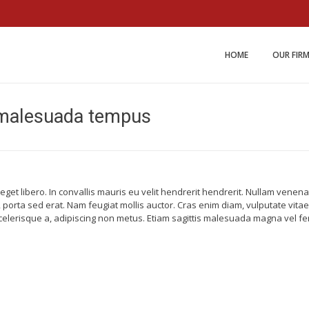
Miller and Johnson Law 
HOME
OUR FIR
o malesuada tempus
 eget libero. In convallis mauris eu velit hendrerit hendrerit. Nullam ven
, porta sed erat. Nam feugiat mollis auctor. Cras enim diam, vulputate vit
elerisque a, adipiscing non metus. Etiam sagittis malesuada magna vel f