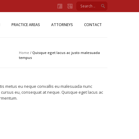
Firm
M
PRACTICE AREAS
ATTORNEYS
CONTACT
Home
/
Quisque eget lacus ac justo malesuada
tempus
enatis metus eu neque convallis eu malesuada nunc
ae cursus eu, consequat at neque. Quisque eget lacus ac
ermentum.