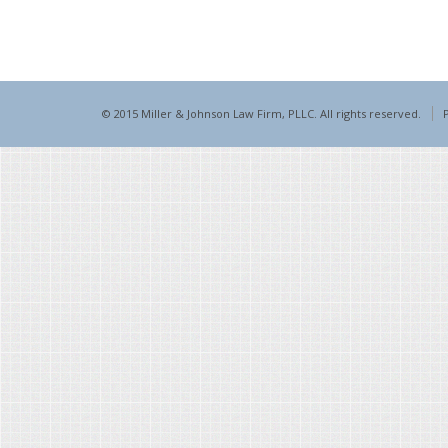
© 2015 Miller & Johnson Law Firm, PLLC. All rights reserved.